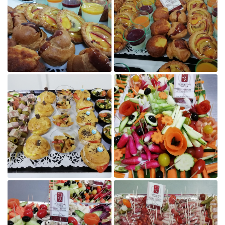
En cochant cette case, vous consentez à recevoir nos propositions commerciales à l'adresse
email indiqué ci-dessus. Vous pouvez vous désinscrire à tout moment en utilisant
le
formulaire de désinscription
.
Inscription

Agrandir la photo
