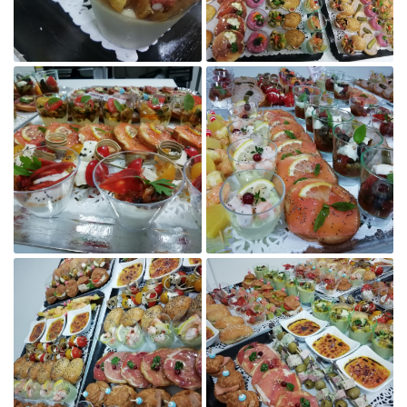
GALERIE
LIVRE D’OR
Restez infor
ACTUALITÉS

Inscription Newsle
Agrandir la photo
CONTACT

Agrandir la photo