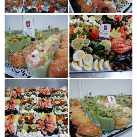

Agrandir la photo

Agrandir la photo