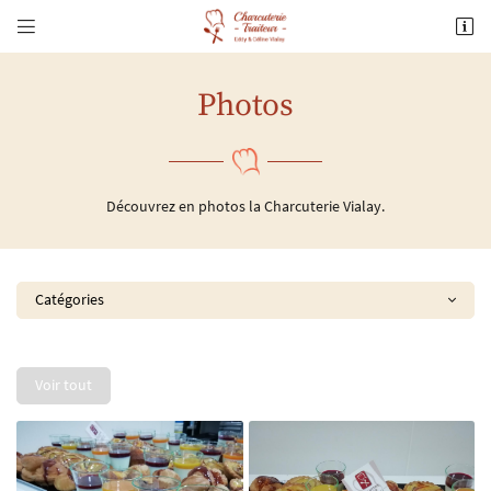


903 Route de Nimes
30700 UZES
04 66 58 48 44
Photos
Découvrez en photos la Charcuterie Vialay.
Catégories
Adresse email de réception

Voir tout
Recopier le code ci-contre

Rafraîchir le captcha
